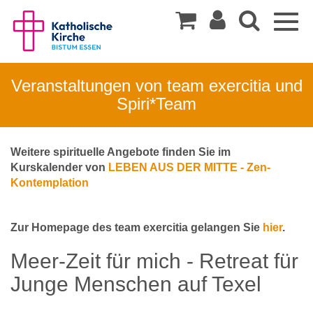
Togg
navig
Veranstaltungen von team exercitia und
Spiri*Team
Weitere spirituelle Angebote finden Sie im
Kurskalender von
LEBEN AUS DER MITTE - Zen-
Kontemplation
Zur Homepage des team exercitia gelangen Sie
hier
.
Meer-Zeit für mich ‎- Retreat für
Junge Menschen auf Texel