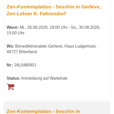
Tabellenüberschriften
der
Zen-Kontemplation - Sesshin in Gerleve,
können
Zen-Lehrer K. Fahrendorf
Mitte
sortiert
werden.
Wann:
Mi.
, 26.08.2026, 18:00 Uhr -
So.
, 30.08.2026,
15:00 Uhr
Wo:
Benediktinerabtei Gerleve, Haus Ludgerirast,
48727 Billerbeck
Nr.:
26LAM0801
Status:
Anmeldung auf Warteliste
Zen-Kontemplation - Sesshin in