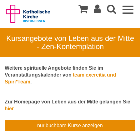
Togg
navig
Kursangebote von Leben aus der Mitte
- Zen-Kontemplation
Weitere spirituelle Angebote finden Sie im
Veranstaltungskalender von
team exercitia und
Spiri*Team
.
Zur Homepage von Leben aus der Mitte gelangen Sie
hier
.
Leben
nur buchbare
Kurse anzeigen
aus
Kursübersicht.