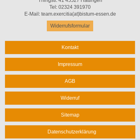
Thingstr. 41 45527 Hattingen
Tel:
02324 391970
E-Mail:
team.exercitia(at)bistum-essen.de
Widerrufsformular
Kontakt
Impressum
AGB
Widerruf
Sitemap
Datenschutzerklärung