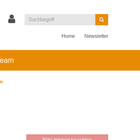
Kurse
Suchen
suchen
Home
Newsletter
*Team
on
Bitte Infotext beachten