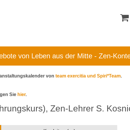
bote von Leben aus der Mitte - Zen-Kont
eranstaltungskalender von
team exercitia und Spiri*Team
.
ngen Sie
hier
.
hrungskurs), Zen-Lehrer S. Kosni