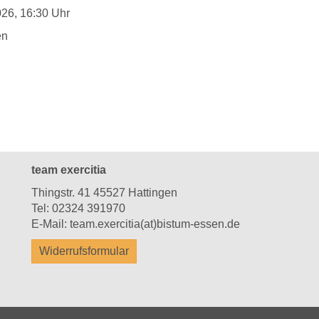
026, 16:30 Uhr
en
team exercitia
Thingstr. 41 45527 Hattingen
Tel:
02324 391970
E-Mail:
team.exercitia(at)bistum-essen.de
Widerrufsformular