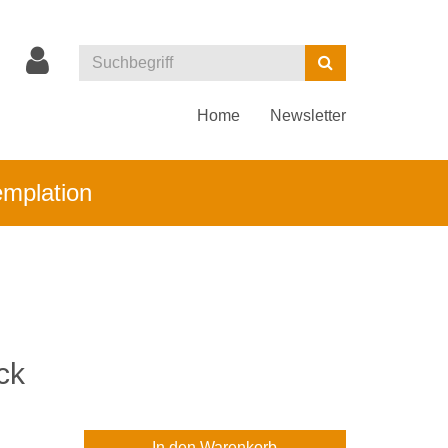
Kurse
Suchen
suchen
Home
Newsletter
emplation
ck
In den Warenkorb